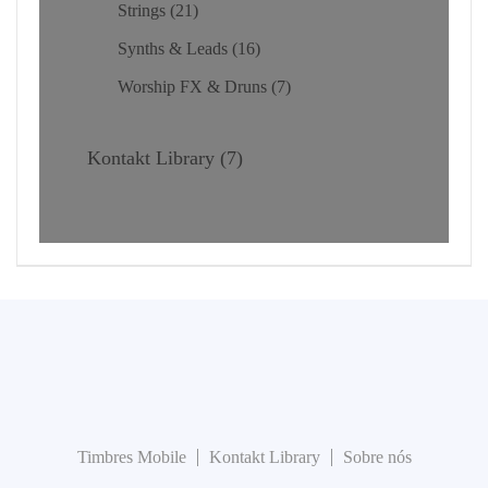
Strings
21
Synths & Leads
16
Worship FX & Druns
7
Kontakt Library
7
Timbres Mobile
Kontakt Library
Sobre nós