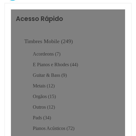
Acesso Rápido
Timbres Mobile
249
Acordeons
7
E Pianos e Rhodes
44
Guitar & Bass
9
Metais
12
Orgãos
15
Outros
12
Pads
34
Pianos Acústicos
72