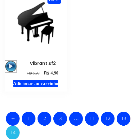
Oferta!
Tocador
Vibrant.sf2
de
R$
R$
4,90
5,90
áudio
Adicionar ao carrinho
←
1
2
3
…
11
12
13
14