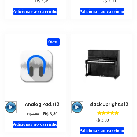
R$
R$
4,49
2,90
áudio
áudio
Adicionar ao carrinho
Adicionar ao carrinho
Oferta!
Tocador
Tocador
Analog Pad.sf2
Black Upright.sf2
de
de
R$
R$
3,89
4,89
áudio
áudio
Avaliação
R$
3,90
5.00
Adicionar ao carrinho
de 5
Adicionar ao carrinho