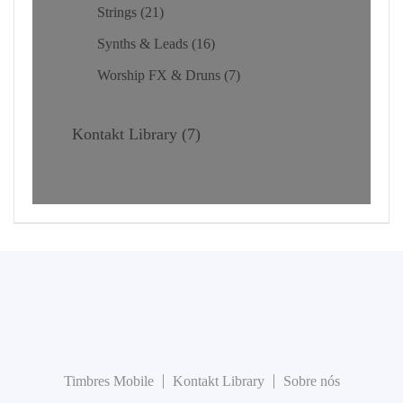
Strings
21
Synths & Leads
16
Worship FX & Druns
7
Kontakt Library
7
Timbres Mobile
Kontakt Library
Sobre nós