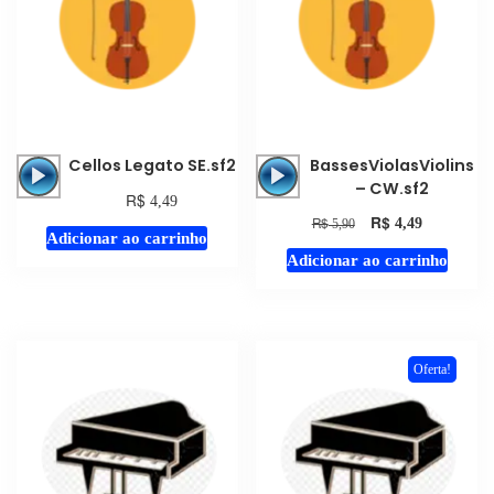
Tocador
Tocador
Cellos Legato SE.sf2
BassesViolasViolins
de
de
– CW.sf2
R$
4,49
áudio
áudio
R$
R$
4,49
5,90
Adicionar ao carrinho
Adicionar ao carrinho
Oferta!