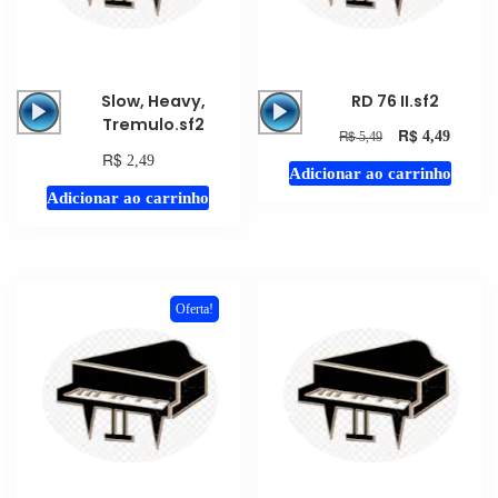
Tocador
Tocador
Slow, Heavy,
RD 76 II.sf2
de
de
Tremulo.sf2
R$
R$
4,49
5,49
áudio
áudio
R$
2,49
Adicionar ao carrinho
Adicionar ao carrinho
Oferta!