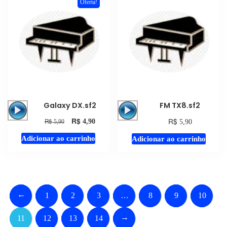
Oferta!
Tocador
Tocador
Galaxy DX.sf2
FM TX8.sf2
de
de
R$
R$
R$
4,90
5,90
5,90
áudio
áudio
Adicionar ao carrinho
Adicionar ao carrinho
←
1
2
3
…
8
9
10
→
11
12
13
14