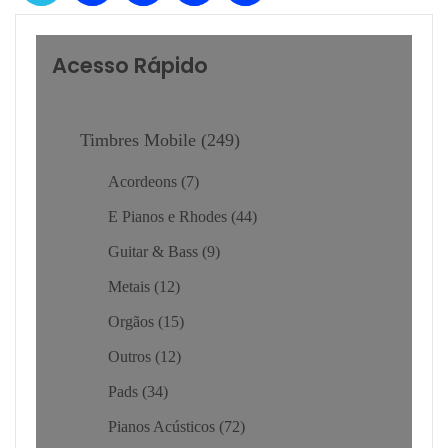
Acesso Rápido
Timbres Mobile
249
Acordeons
7
E Pianos e Rhodes
44
Guitar & Bass
9
Metais
12
Orgãos
15
Outros
12
Pads
34
Pianos Acústicos
72