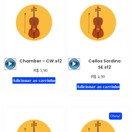
Tocador
Tocador
Chamber – CW.sf2
Cellos Sordino
de
de
SE.sf2
R$
5,90
áudio
áudio
R$
4,90
Adicionar ao carrinho
Adicionar ao carrinho
Oferta!