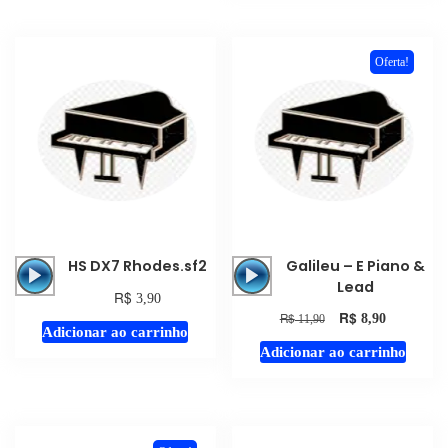
Oferta!
Tocador
Tocador
HS DX7 Rhodes.sf2
Galileu – E Piano &
de
de
Lead
R$
3,90
áudio
áudio
R$
R$
8,90
11,90
Adicionar ao carrinho
Adicionar ao carrinho