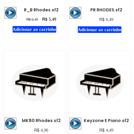
Tocador
Tocador
R_B Rhodes.sf2
PR RHODES.sf2
de
de
R$
R$
R$
5,49
6,49
6,49
áudio
áudio
Adicionar ao carrinho
Adicionar ao carrinho
Tocador
Tocador
MK80 Rhodes.sf2
Keyzone E Piano.sf2
de
de
R$
R$
4,90
4,49
áudio
áudio