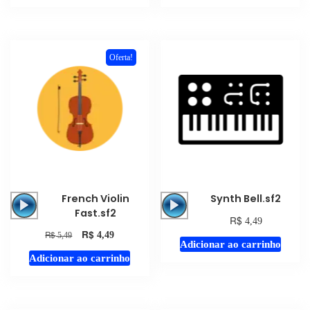
Oferta!
Tocador
Tocador
French Violin
Synth Bell.sf2
de
de
Fast.sf2
R$
4,49
áudio
áudio
R$
R$
4,49
5,49
Adicionar ao carrinho
Adicionar ao carrinho