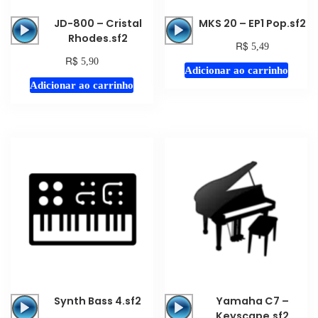
Tocador
Tocador
JD-800 – Cristal
MKS 20 – EP1 Pop.sf2
de
de
Rhodes.sf2
R$
5,49
áudio
áudio
R$
5,90
Adicionar ao carrinho
Adicionar ao carrinho
Tocador
Tocador
Synth Bass 4.sf2
Yamaha C7 –
de
de
Keyscape.sf2