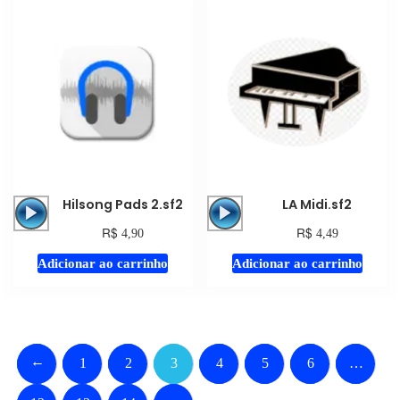
Tocador
Tocador
Hilsong Pads 2.sf2
LA Midi.sf2
de
de
R$
R$
4,90
4,49
áudio
áudio
Adicionar ao carrinho
Adicionar ao carrinho
←
1
2
3
4
5
6
…