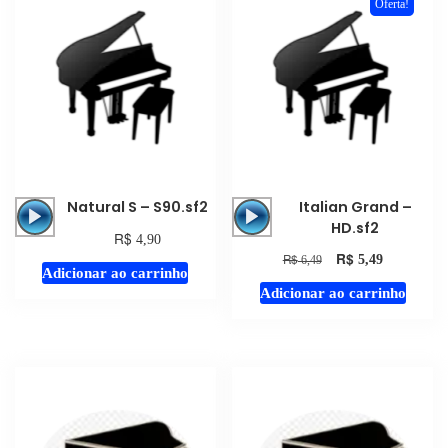
Oferta!
Tocador
Tocador
Natural S – S90.sf2
Italian Grand –
de
de
HD.sf2
R$
4,90
áudio
áudio
R$
R$
5,49
6,49
Adicionar ao carrinho
Adicionar ao carrinho