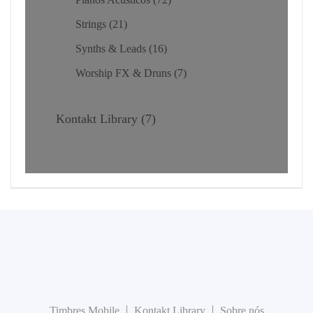
Strings
21
Synths & Leads
16
Worship FX & Druns
7
Kontakt Library
7
Timbres Mobile
Kontakt Library
Sobre nós