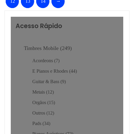
→
12
13
14
Acesso Rápido
Timbres Mobile
249
Acordeons
7
E Pianos e Rhodes
44
Guitar & Bass
9
Metais
12
Orgãos
15
Outros
12
Pads
34
Pianos Acústicos
72