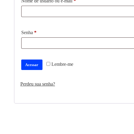
Nome de usuário ou e-mail
*
Senha
*
Lembre-me
Acessar
Perdeu sua senha?