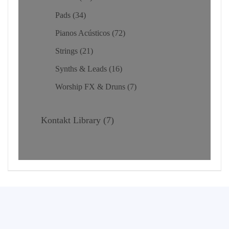
Pads
34
Pianos Acústicos
72
Strings
21
Synths & Leads
16
Worship FX & Druns
7
Kontakt Library
7