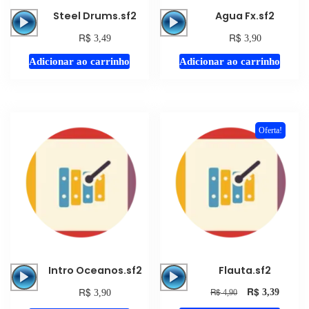
Tocador
Tocador
Steel Drums.sf2
Agua Fx.sf2
de
de
R$
R$
3,49
3,90
áudio
áudio
Adicionar ao carrinho
Adicionar ao carrinho
Oferta!
Tocador
Tocador
Intro Oceanos.sf2
Flauta.sf2
de
de
R$
R$
R$
3,39
3,90
4,90
áudio
áudio