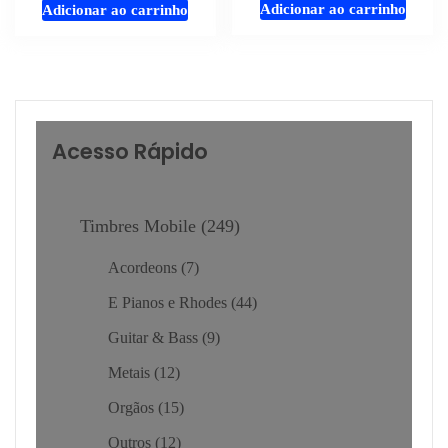
Adicionar ao carrinho
Adicionar ao carrinho
Acesso Rápido
Timbres Mobile
249
Acordeons
7
E Pianos e Rhodes
44
Guitar & Bass
9
Metais
12
Orgãos
15
Outros
12