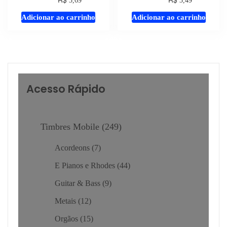
3,69
3,49
áudio
áudio
Adicionar ao carrinho
Adicionar ao carrinho
Acesso Rápido
Timbres Mobile
249
Acordeons
7
E Pianos e Rhodes
44
Guitar & Bass
9
Metais
12
Orgãos
15