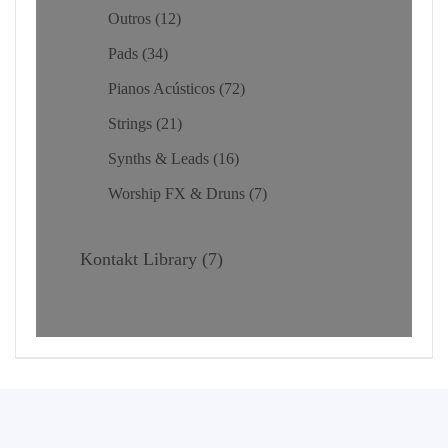
Outros
12
Pads
34
Pianos Acústicos
72
Strings
21
Synths & Leads
16
Worship FX & Druns
7
Kontakt Library
7