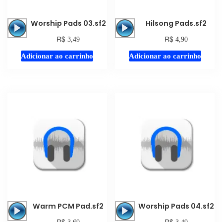
Tocador
Tocador
Worship Pads 03.sf2
Hilsong Pads.sf2
de
de
R$
R$
3,49
4,90
áudio
áudio
Adicionar ao carrinho
Adicionar ao carrinho
Tocador
Tocador
Warm PCM Pad.sf2
Worship Pads 04.sf2
de
de
R$
R$