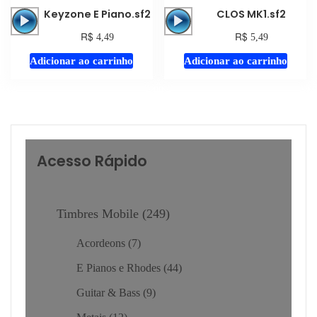
Tocador
Tocador
Keyzone E Piano.sf2
CLOS MK1.sf2
de
de
R$
R$
4,49
5,49
áudio
áudio
Adicionar ao carrinho
Adicionar ao carrinho
Acesso Rápido
Timbres Mobile
249
Acordeons
7
E Pianos e Rhodes
44
Guitar & Bass
9