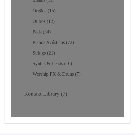
Metais
12
Orgãos
15
Outros
12
Pads
34
Pianos Acústicos
72
Strings
21
Synths & Leads
16
Worship FX & Druns
7
Kontakt Library
7