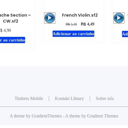
Tocador
Tocador
che Section –
French Violin.sf2
de
de
CW.sf2
R$
R$
4,49
5,49
áudio
áudio
R$
4,90
Adicionar ao carrinho
Adi
r ao carrinho
Timbres Mobile
Kontakt Library
Sobre nós
A theme by GradientThemes - A theme by Gradient Themes