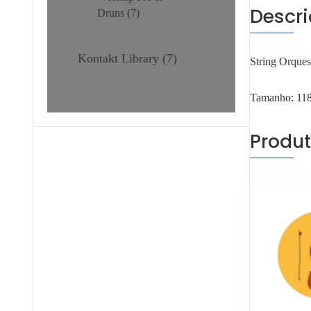
Descr
Druns
7
Kontakt Library
7
String Orques
Tamanho: 1
Produt