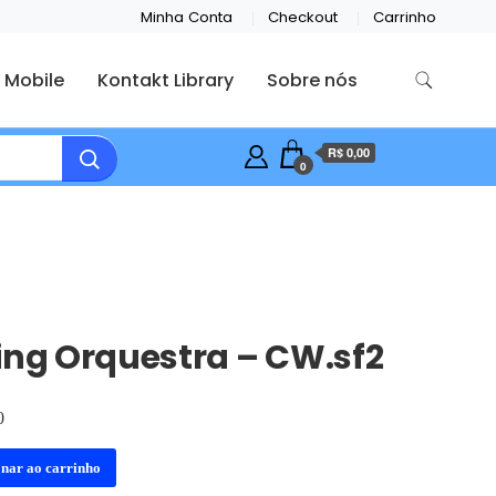
Minha Conta
Checkout
Carrinho
 Mobile
Kontakt Library
Sobre nós
R$ 0,00
0
ing Orquestra – CW.sf2
0
onar ao carrinho