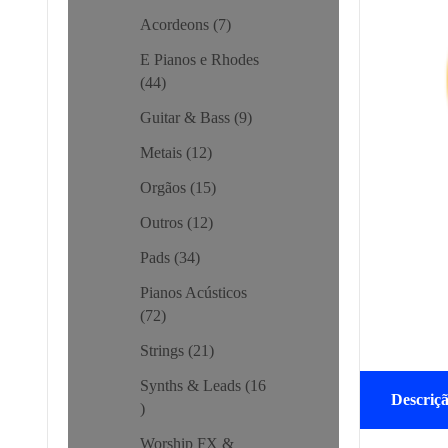
Acordeons
7
E Pianos e Rhodes
44
Guitar & Bass
9
Metais
12
Orgãos
15
Outros
12
Pads
34
Pianos Acústicos
72
Strings
21
Synths & Leads
16
Descriç
Worship FX &