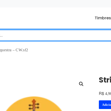
Timbres
rquestra – CW.sf2
Str
R$
4,9
Adici