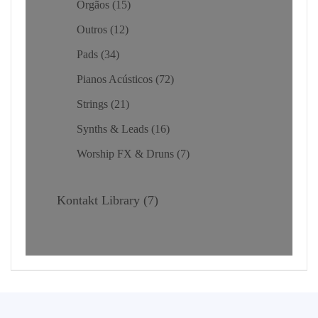
Orgãos
15
Outros
12
Pads
34
Pianos Acústicos
72
Strings
21
Synths & Leads
16
Worship FX & Druns
7
Kontakt Library
7