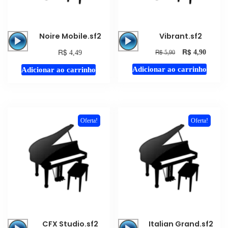
Tocador
Tocador
Noire Mobile.sf2
Vibrant.sf2
de
de
R$
R$
R$
4,90
4,49
5,90
áudio
áudio
Adicionar ao carrinho
Adicionar ao carrinho
Oferta!
Oferta!
Tocador
Tocador
CFX Studio.sf2
Italian Grand.sf2