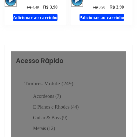
de
de
R$
R$
R$
R$
3,90
2,90
4,49
3,90
áudio
áudio
Adicionar ao carrinho
Adicionar ao carrinho
Acesso Rápido
Timbres Mobile
249
Acordeons
7
E Pianos e Rhodes
44
Guitar & Bass
9
Metais
12