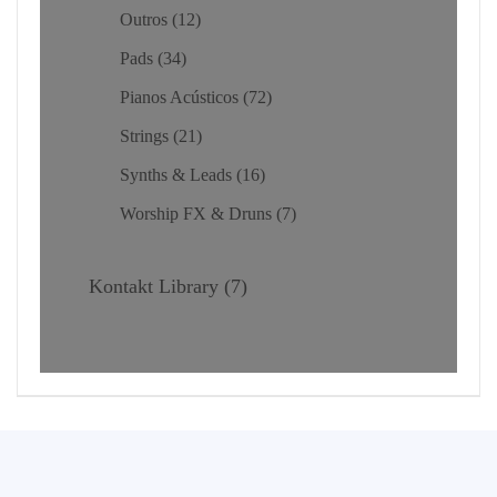
Outros
12
Pads
34
Pianos Acústicos
72
Strings
21
Synths & Leads
16
Worship FX & Druns
7
Kontakt Library
7