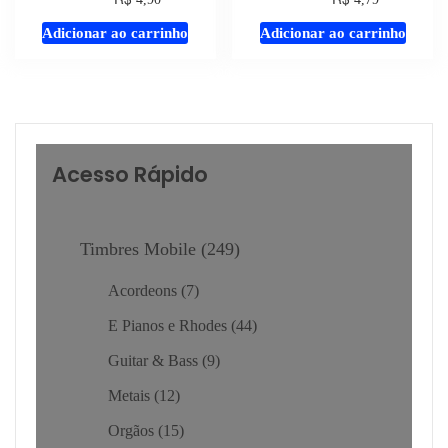
áudio
áudio
Adicionar ao carrinho
Adicionar ao carrinho
Acesso Rápido
Timbres Mobile
249
Acordeons
7
E Pianos e Rhodes
44
Guitar & Bass
9
Metais
12
Orgãos
15