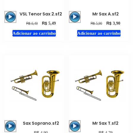
Tocador
Tocador
VSL Tenor Sax 2.sf2
Mr Sax A.sf2
de
de
R$
R$
R$
R$
5,49
3,90
6,49
5,90
áudio
áudio
Adicionar ao carrinho
Adicionar ao carrinho
Tocador
Tocador
Sax Soprano.sf2
Mr Sax T.sf2
de
de
R$
R$
4,90
4,79