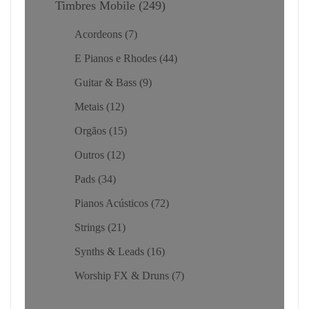
Timbres Mobile
249
Acordeons
7
E Pianos e Rhodes
44
Guitar & Bass
9
Metais
12
Orgãos
15
Outros
12
Pads
34
Pianos Acústicos
72
Strings
21
Synths & Leads
16
Worship FX & Druns
7