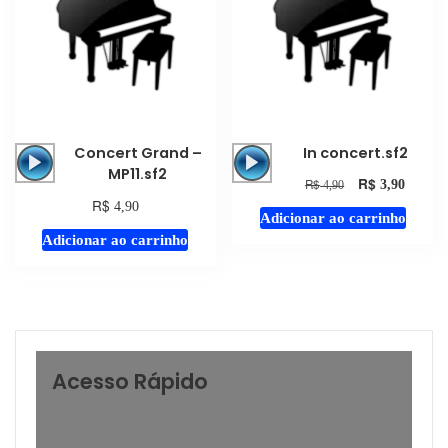
Tocador
Tocador
Concert Grand –
In concert.sf2
de
de
MP11.sf2
R$
R$
3,90
4,90
áudio
áudio
R$
4,90
Adicionar ao carrinho
Adicionar ao carrinho
Acesso Rápido