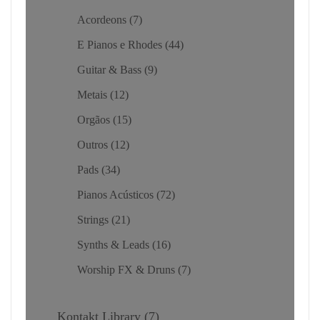
Acordeons
7
E Pianos e Rhodes
44
Guitar & Bass
9
Metais
12
Orgãos
15
Outros
12
Pads
34
Pianos Acústicos
72
Strings
21
Synths & Leads
16
Worship FX & Druns
7
Kontakt Library
7