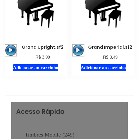
Tocador
Tocador
Grand Upright.sf2
Grand Imperial.sf2
de
de
R$
R$
3,90
3,49
áudio
áudio
Adicionar ao carrinho
Adicionar ao carrinho
Acesso Rápido
Timbres Mobile
249