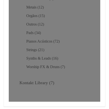
Metais
12
Orgãos
15
Outros
12
Pads
34
Pianos Acústicos
72
Strings
21
Synths & Leads
16
Worship FX & Druns
7
Kontakt Library
7