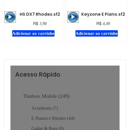
Tocador
Tocador
HS DX7 Rhodes.sf2
Keyzone E Piano.sf2
de
de
R$
R$
3,90
4,49
áudio
áudio
Adicionar ao carrinho
Adicionar ao carrinho
Acesso Rápido
Timbres Mobile
249
Acordeons
7
E Pianos e Rhodes
44
Guitar & Bass
9