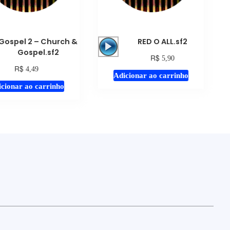
Tocador
Tocador
Gospel 2 – Church &
RED O ALL.sf2
de
de
Gospel.sf2
R$
5,90
áudio
áudio
R$
4,49
Adicionar ao carrinho
cionar ao carrinho