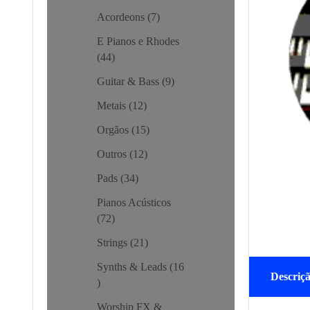
Acordeons
7
E Pianos e Rhodes
44
Guitar & Bass
9
Metais
12
Orgãos
15
Outros
12
Pads
34
Pianos Acústicos
72
Strings
21
Synths & Leads
16
Descriç
Worship FX &