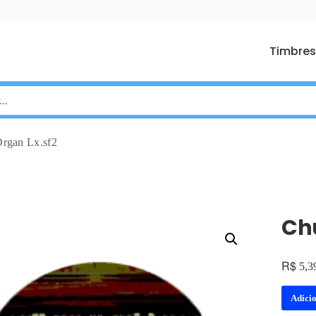
Timbres
rgan Lx.sf2
Chu
R$
5,3
Adici