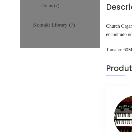
Descr
Druns
7
Kontakt Library
7
Church Organ 
encontrado no
Tamaho: 60
Produt