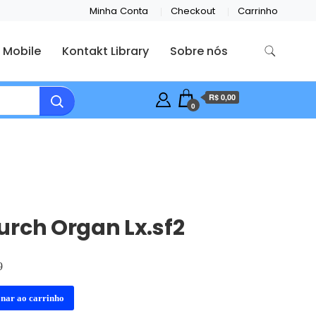
Minha Conta
Checkout
Carrinho
 Mobile
Kontakt Library
Sobre nós
R$ 0,00
0
rch Organ Lx.sf2
9
onar ao carrinho