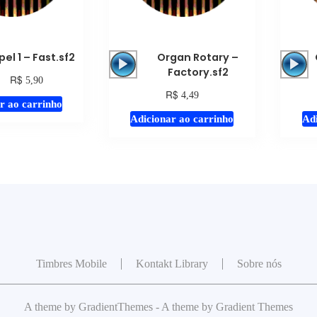
Tocador
Tocador
el 1 – Fast.sf2
Organ Rotary –
de
de
Factory.sf2
R$
5,90
áudio
áudio
R$
4,49
r ao carrinho
Adicionar ao carrinho
Adi
Timbres Mobile
Kontakt Library
Sobre nós
A theme by GradientThemes - A theme by Gradient Themes