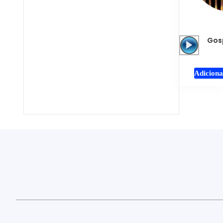
Gosp
Adiciona