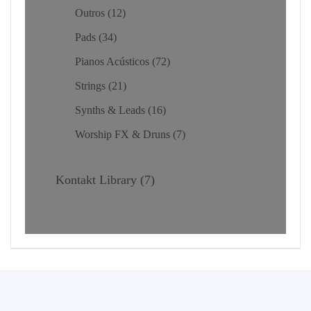
Outros
12
Pads
34
Pianos Acústicos
72
Strings
21
Synths & Leads
16
Worship FX & Druns
7
Kontakt Library
7