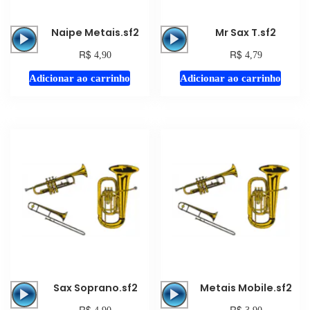
Tocador
Tocador
Naipe Metais.sf2
Mr Sax T.sf2
de
de
R$
R$
4,90
4,79
áudio
áudio
Adicionar ao carrinho
Adicionar ao carrinho
Tocador
Tocador
Sax Soprano.sf2
Metais Mobile.sf2
de
de
R$
R$