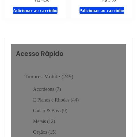
4,90
3,90
áudio
áudio
Adicionar ao carrinho
Adicionar ao carrinho
Acesso Rápido
Timbres Mobile
249
Acordeons
7
E Pianos e Rhodes
44
Guitar & Bass
9
Metais
12
Orgãos
15